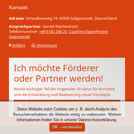
Kontakt
Adresse:
Schwalbenweg 19, 63500 Seligenstadt, Deutschland
Ansprechpartner:
Gerald Reichenbach,
Telefonnummer:
+49 6182 286 25
,
CoachingTeam@reine-
maenner.de
Anfahrt
Impressum
Ich möchte Förderer
oder Partner werden!
Werde wichtiger Teil der tragenden Struktur für Konzerte
und die Entwicklung und Realisierung neuer Konzepte.
Klar, ich unterstütze
Diese Website nutzt Cookies um z. B. durch Analyse des
Besucherverhaltens die Website stetig zu verbessern. Weitere
Informationen finden Sie in unserer Datenschutzerklärung.