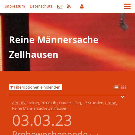
Impressum
Datenschutz
Reine Männersache
Zellhausen
Filteroptionen einblenden
ARCHIV
Freitag, 20:00 Uhr, Dauer: 1 Tag, 17 Stunden,
Probe
,
Reine Männersache Zellhausen
03.03.23
Probewochenende