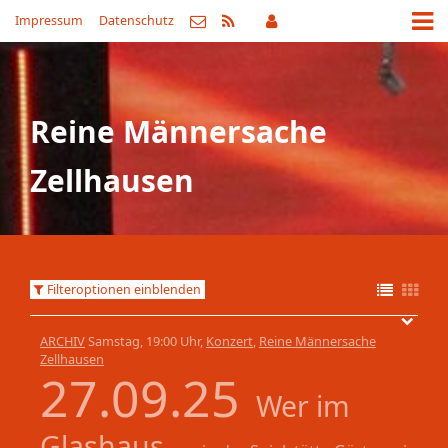
Impressum
Datenschutz
Reine Männersache
Zellhausen
Filteroptionen einblenden
ARCHIV
Samstag, 19:00 Uhr,
Konzert
,
Reine Männersache
Zellhausen
27.09.25
Wer im
Glashaus ...