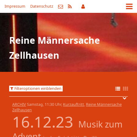
Impressum
Datenschutz
Reine Männersache
Zellhausen
Filteroptionen einblenden
ARCHIV
Samstag, 11:30 Uhr,
Kurzauftritt
,
Reine Männersache
Zellhausen
16.12.23
Musik zum
Advent