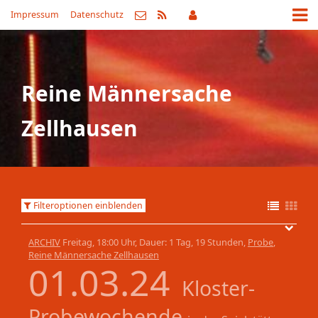
Impressum
Datenschutz
Reine Männersache
Zellhausen
Filteroptionen einblenden
ARCHIV
Freitag, 18:00 Uhr, Dauer: 1 Tag, 19 Stunden,
Probe
,
Reine Männersache Zellhausen
01.03.24
Kloster-
Probewochende