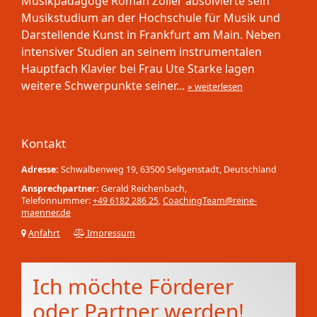
Musikpädagoge Roman Zöller absolvierte sein
Musikstudium an der Hochschule für Musik und
Darstellende Kunst in Frankfurt am Main. Neben
intensiver Studien an seinem instrumentalen
Hauptfach Klavier bei Frau Ute Starke lagen
weitere Schwerpunkte seiner...
» weiterlesen
Kontakt
Adresse:
Schwalbenweg 19, 63500 Seligenstadt, Deutschland
Ansprechpartner:
Gerald Reichenbach,
Telefonnummer:
+49 6182 286 25
,
CoachingTeam@reine-
maenner.de
Anfahrt
Impressum
Ich möchte Förderer
oder Partner werden!