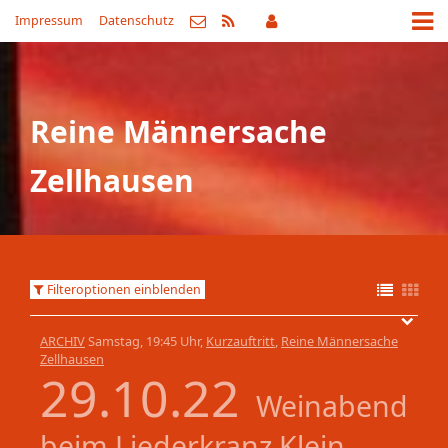
Impressum
Datenschutz
Reine Männersache
Zellhausen
Filteroptionen einblenden
ARCHIV
Samstag, 19:45 Uhr,
Kurzauftritt
,
Reine Männersache
Zellhausen
29.10.22
Weinabend
beim Liederkranz Klein