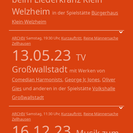
Welzheim
in der Spielstätte
Bürgerhaus
Klein-Welzheim
ARCHIV
Samstag, 19:30 Uhr,
Kurzauftritt
,
Reine Männersache
Zellhausen
13.05.23
TV
Großwallstadt
mit Werken von
Comedian Harmonists
,
George Jr. Jones
,
Oliver
Gies
und
anderen
in der Spielstätte
Volkshalle
Großwallstadt
ARCHIV
Samstag, 11:30 Uhr,
Kurzauftritt
,
Reine Männersache
Zellhausen
16.12.23