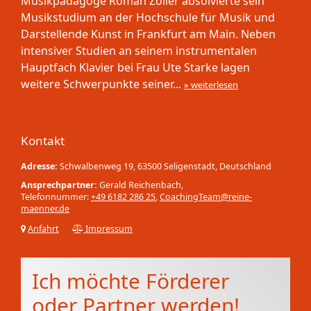
Musikpädagoge Roman Zöller absolvierte sein
Musikstudium an der Hochschule für Musik und
Darstellende Kunst in Frankfurt am Main. Neben
intensiver Studien an seinem instrumentalen
Hauptfach Klavier bei Frau Ute Starke lagen
weitere Schwerpunkte seiner...
» weiterlesen
Kontakt
Adresse:
Schwalbenweg 19, 63500 Seligenstadt, Deutschland
Ansprechpartner:
Gerald Reichenbach,
Telefonnummer:
+49 6182 286 25
,
CoachingTeam@reine-
maenner.de
Anfahrt
Impressum
Ich möchte Förderer
oder Partner werden!