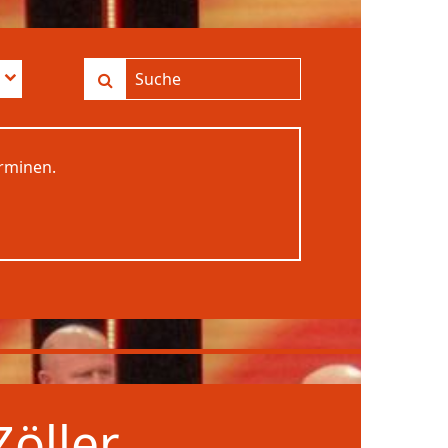
erminen.
öller