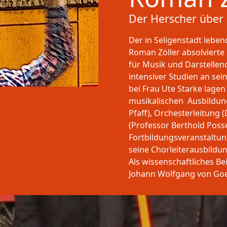
Der Herscher über
Der in Seligenstadt lebe
Roman Zöller absolviert
für Musik und Darstellen
intensiver Studien an se
bei Frau Ute Starke lage
musikalischen Ausbildung
Pfaff), Orchesterleitung 
(Professor Berthold Poss
Fortbildungsveranstaltun
seine Chorleiterausbildun
Als wissenschaftliches Be
Johann Wolfgang von Goet