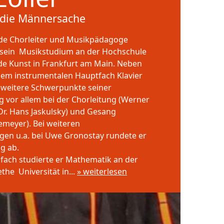
 die Männersache
nde Chorleiter und Musikpädagoge
e sein Musikstudium an der Hochschule
de Kunst in Frankfurt am Main. Neben
inem instrumentalen Hauptfach Klavier
n weitere Schwerpunkte seiner
 vor allem bei der Chorleitung (Werner
(Dr. Hans Jaskulsky) und Gesang
emeyer). Bei weiteren
gen u.a. bei Uwe Gronostay rundete er
g ab.
ifach studierte er Mathematik an der
he Universität in...
» weiterlesen