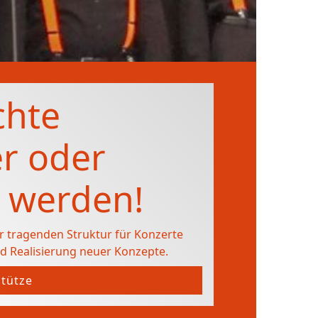
chte
r oder
 werden!
er tragenden Struktur für Konzerte
d Realisierung neuer Konzepte.
stütze