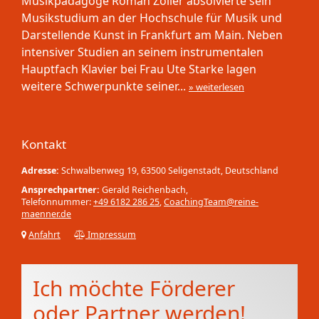
Musikpädagoge Roman Zöller absolvierte sein
Musikstudium an der Hochschule für Musik und
Darstellende Kunst in Frankfurt am Main. Neben
intensiver Studien an seinem instrumentalen
Hauptfach Klavier bei Frau Ute Starke lagen
weitere Schwerpunkte seiner...
» weiterlesen
Kontakt
Adresse:
Schwalbenweg 19, 63500 Seligenstadt, Deutschland
Ansprechpartner:
Gerald Reichenbach,
Telefonnummer:
+49 6182 286 25
,
CoachingTeam@reine-
maenner.de
Anfahrt
Impressum
Ich möchte Förderer
oder Partner werden!