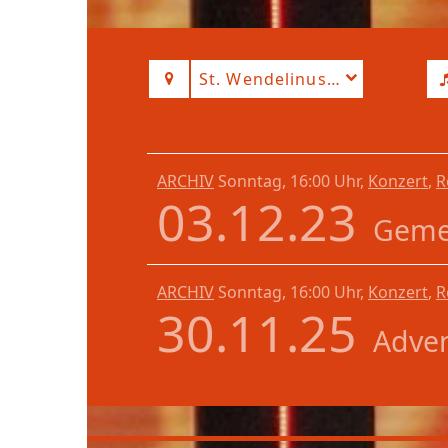
St. Wendelinus Zellhausen
ARCHIV
Sonntag, 16:00 Uhr,
Konzert
,
R
03.12.23
Geme
ARCHIV
Sonntag, 16:00 Uhr,
Konzert
,
R
30.11.25
Adve