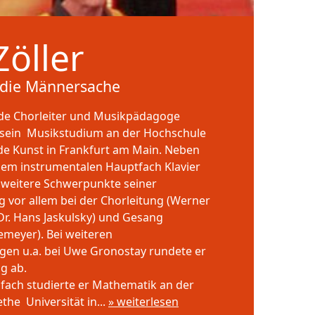
öller
 die Männersache
nde Chorleiter und Musikpädagoge
e sein Musikstudium an der Hochschule
de Kunst in Frankfurt am Main. Neben
inem instrumentalen Hauptfach Klavier
n weitere Schwerpunkte seiner
 vor allem bei der Chorleitung (Werner
(Dr. Hans Jaskulsky) und Gesang
emeyer). Bei weiteren
gen u.a. bei Uwe Gronostay rundete er
g ab.
ifach studierte er Mathematik an der
he Universität in...
» weiterlesen