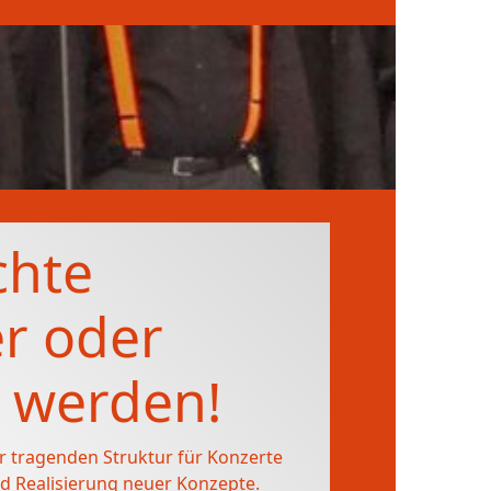
chte
r oder
 werden!
er tragenden Struktur für Konzerte
d Realisierung neuer Konzepte.