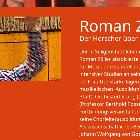
Roman Z
Der Herscher über
Der in Seligenstadt lebe
Roman Zöller absolviert
für Musik und Darstellen
intensiver Studien an se
bei Frau Ute Starke lage
musikalischen Ausbildung
Pfaff), Orchesterleitung 
(Professor Berthold Poss
Fortbildungsveranstaltun
seine Chorleiterausbildun
Als wissenschaftliches Be
Johann Wolfgang von Goet