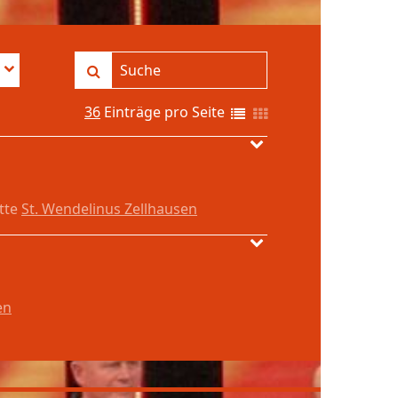
36
Einträge pro Seite
ätte
St. Wendelinus Zellhausen
en