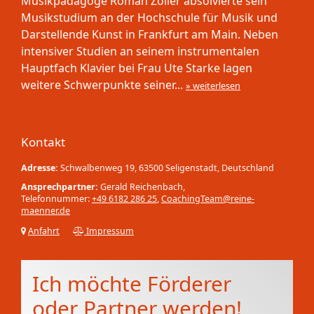
Musikpädagoge Roman Zöller absolvierte sein
Musikstudium an der Hochschule für Musik und
Darstellende Kunst in Frankfurt am Main. Neben
intensiver Studien an seinem instrumentalen
Hauptfach Klavier bei Frau Ute Starke lagen
weitere Schwerpunkte seiner...
» weiterlesen
Kontakt
Adresse:
Schwalbenweg 19, 63500 Seligenstadt, Deutschland
Ansprechpartner:
Gerald Reichenbach,
Telefonnummer:
+49 6182 286 25
,
CoachingTeam@reine-
maenner.de
Anfahrt
Impressum
Ich möchte Förderer
oder Partner werden!