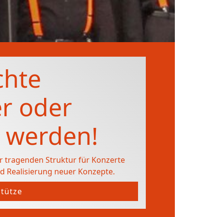
chte
r oder
 werden!
er tragenden Struktur für Konzerte
d Realisierung neuer Konzepte.
stütze