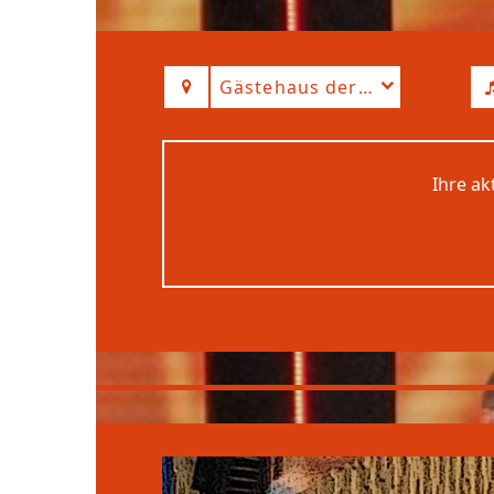
Gästehaus der Abtei Münst
Ihre ak