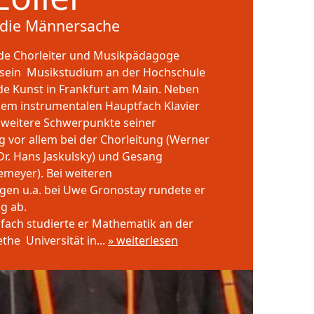
 die Männersache
nde Chorleiter und Musikpädagoge
e sein Musikstudium an der Hochschule
de Kunst in Frankfurt am Main. Neben
inem instrumentalen Hauptfach Klavier
n weitere Schwerpunkte seiner
 vor allem bei der Chorleitung (Werner
(Dr. Hans Jaskulsky) und Gesang
emeyer). Bei weiteren
gen u.a. bei Uwe Gronostay rundete er
g ab.
ifach studierte er Mathematik an der
he Universität in...
» weiterlesen