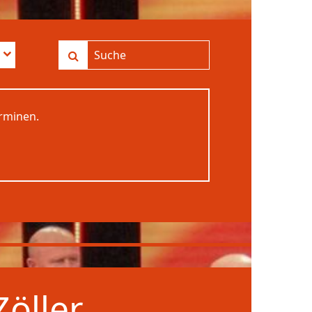
erminen.
öller