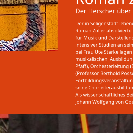
Der Herscher über
Der in Seligenstadt lebe
Roman Zöller absolviert
für Musik und Darstellen
intensiver Studien an se
bei Frau Ute Starke lage
musikalischen Ausbildung
Pfaff), Orchesterleitung 
(Professor Berthold Poss
Fortbildungsveranstaltun
seine Chorleiterausbildun
Als wissenschaftliches Be
Johann Wolfgang von Goet