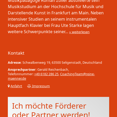
Musikpädagoge Roman Zöller absolvierte sein
Musikstudium an der Hochschule für Musik und
Darstellende Kunst in Frankfurt am Main. Neben
intensiver Studien an seinem instrumentalen
Hauptfach Klavier bei Frau Ute Starke lagen
weitere Schwerpunkte seiner...
» weiterlesen
Kontakt
Adresse:
Schwalbenweg 19, 63500 Seligenstadt, Deutschland
Ansprechpartner:
Gerald Reichenbach,
Telefonnummer:
+49 6182 286 25
,
CoachingTeam@reine-
maenner.de
Anfahrt
Impressum
Ich möchte Förderer
oder Partner werden!