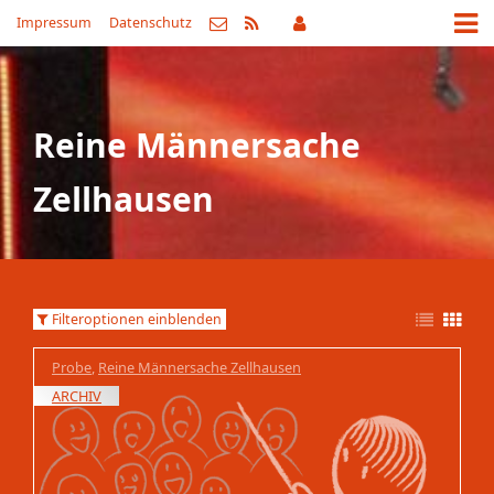
Impressum
Datenschutz
Reine Männersache
Zellhausen
Filteroptionen einblenden
Probe
,
Reine Männersache Zellhausen
ARCHIV