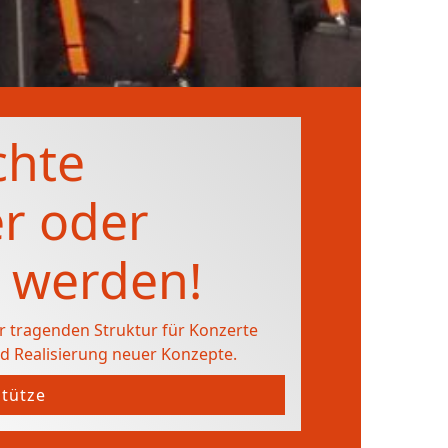
chte
r oder
 werden!
er tragenden Struktur für Konzerte
d Realisierung neuer Konzepte.
stütze