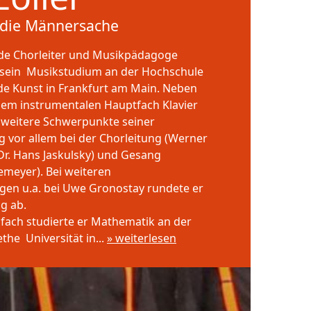
 die Männersache
nde Chorleiter und Musikpädagoge
e sein Musikstudium an der Hochschule
de Kunst in Frankfurt am Main. Neben
inem instrumentalen Hauptfach Klavier
n weitere Schwerpunkte seiner
 vor allem bei der Chorleitung (Werner
(Dr. Hans Jaskulsky) und Gesang
emeyer). Bei weiteren
gen u.a. bei Uwe Gronostay rundete er
g ab.
ifach studierte er Mathematik an der
he Universität in...
» weiterlesen